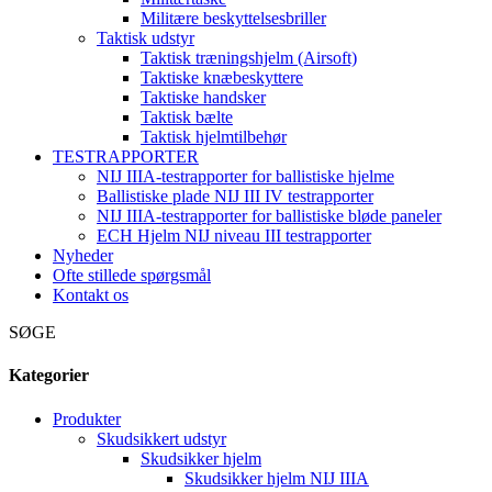
Militære beskyttelsesbriller
Taktisk udstyr
Taktisk træningshjelm (Airsoft)
Taktiske knæbeskyttere
Taktiske handsker
Taktisk bælte
Taktisk hjelmtilbehør
TESTRAPPORTER
NIJ IIIA-testrapporter for ballistiske hjelme
Ballistiske plade NIJ III IV testrapporter
NIJ IIIA-testrapporter for ballistiske bløde paneler
ECH Hjelm NIJ niveau III testrapporter
Nyheder
Ofte stillede spørgsmål
Kontakt os
SØGE
Kategorier
Produkter
Skudsikkert udstyr
Skudsikker hjelm
Skudsikker hjelm NIJ IIIA