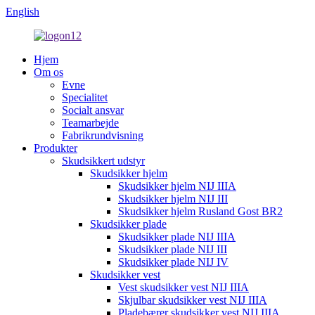
English
Hjem
Om os
Evne
Specialitet
Socialt ansvar
Teamarbejde
Fabrikrundvisning
Produkter
Skudsikkert udstyr
Skudsikker hjelm
Skudsikker hjelm NIJ IIIA
Skudsikker hjelm NIJ III
Skudsikker hjelm Rusland Gost BR2
Skudsikker plade
Skudsikker plade NIJ IIIA
Skudsikker plade NIJ III
Skudsikker plade NIJ IV
Skudsikker vest
Vest skudsikker vest NIJ IIIA
Skjulbar skudsikker vest NIJ IIIA
Pladebærer skudsikker vest NIJ IIIA