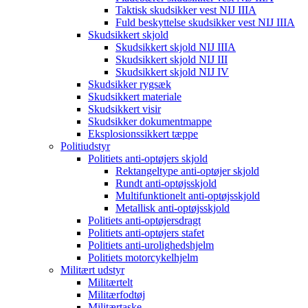
Taktisk skudsikker vest NIJ IIIA
Fuld beskyttelse skudsikker vest NIJ IIIA
Skudsikkert skjold
Skudsikkert skjold NIJ IIIA
Skudsikkert skjold NIJ III
Skudsikkert skjold NIJ IV
Skudsikker rygsæk
Skudsikkert materiale
Skudsikkert visir
Skudsikker dokumentmappe
Eksplosionssikkert tæppe
Politiudstyr
Politiets anti-optøjers skjold
Rektangeltype anti-optøjer skjold
Rundt anti-optøjsskjold
Multifunktionelt anti-optøjsskjold
Metallisk anti-optøjsskjold
Politiets anti-optøjersdragt
Politiets anti-optøjers stafet
Politiets anti-urolighedshjelm
Politiets motorcykelhjelm
Militært udstyr
Militærtelt
Militærfodtøj
Militærtaske