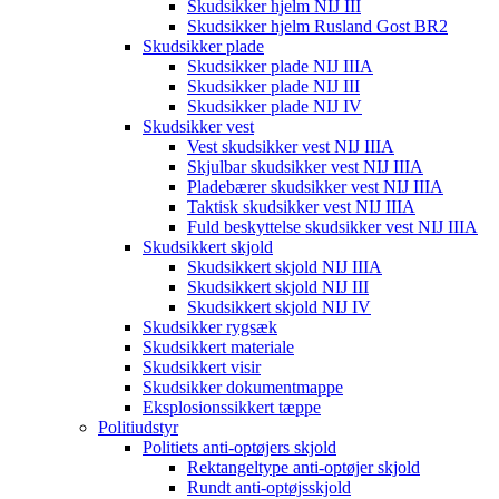
Skudsikker hjelm NIJ III
Skudsikker hjelm Rusland Gost BR2
Skudsikker plade
Skudsikker plade NIJ IIIA
Skudsikker plade NIJ III
Skudsikker plade NIJ IV
Skudsikker vest
Vest skudsikker vest NIJ IIIA
Skjulbar skudsikker vest NIJ IIIA
Pladebærer skudsikker vest NIJ IIIA
Taktisk skudsikker vest NIJ IIIA
Fuld beskyttelse skudsikker vest NIJ IIIA
Skudsikkert skjold
Skudsikkert skjold NIJ IIIA
Skudsikkert skjold NIJ III
Skudsikkert skjold NIJ IV
Skudsikker rygsæk
Skudsikkert materiale
Skudsikkert visir
Skudsikker dokumentmappe
Eksplosionssikkert tæppe
Politiudstyr
Politiets anti-optøjers skjold
Rektangeltype anti-optøjer skjold
Rundt anti-optøjsskjold