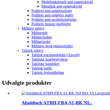
Multifunktionelt anti-optøjsskjold
Metallisk anti-optøjsskjold
Politiets anti-optøjersdragt
Politiets anti-optøjers stafet
Politiets anti-urolighedshjelm
Politiets motorcykelhjelm
Militært udstyr
Militærtelt
Militærfodtøj
Militærtaske
Militære beskyttelsesbriller
Taktisk udstyr
Taktisk træningshjelm (Airsoft)
Taktiske knæbeskyttere
Taktiske handsker
Taktisk bælte
Taktisk hjelmtilbehør
Udvalgte produkter
Aholdtech ATBH-FBA-S1-BK NI...